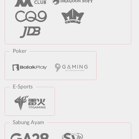
Poker
E-Sports
Sabung Ayam