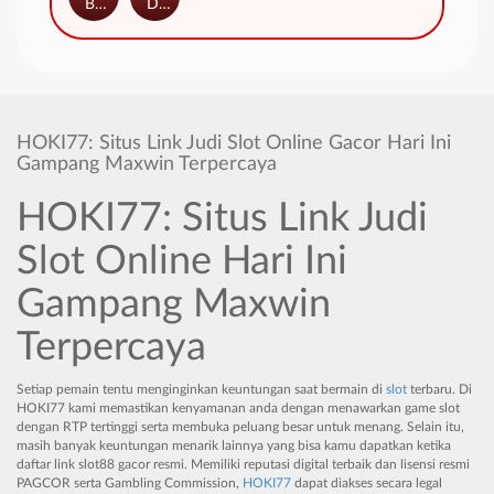
Bakufu Shogun
Diamond 7
HOKI77: Situs Link Judi Slot Online Gacor Hari Ini
Gampang Maxwin Terpercaya
HOKI77: Situs Link Judi
Slot Online Hari Ini
Gampang Maxwin
Terpercaya
Setiap pemain tentu menginginkan keuntungan saat bermain di
slot
terbaru. Di
HOKI77 kami memastikan kenyamanan anda dengan menawarkan game slot
dengan RTP tertinggi serta membuka peluang besar untuk menang. Selain itu,
masih banyak keuntungan menarik lainnya yang bisa kamu dapatkan ketika
daftar link slot88 gacor resmi. Memiliki reputasi digital terbaik dan lisensi resmi
PAGCOR serta Gambling Commission,
HOKI77
dapat diakses secara legal