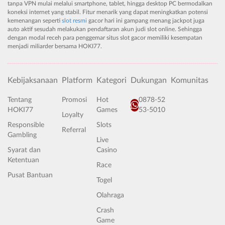
tanpa VPN mulai melalui smartphone, tablet, hingga desktop PC bermodalkan
koneksi internet yang stabil. Fitur menarik yang dapat meningkatkan potensi
kemenangan seperti
slot resmi
gacor hari ini gampang menang jackpot juga
auto aktif sesudah melakukan pendaftaran akun judi slot online. Sehingga
dengan modal receh para penggemar situs slot gacor memiliki kesempatan
menjadi miliarder bersama HOKI77.
Kebijaksanaan
Platform
Kategori
Dukungan
Komunitas
Tentang
Promosi
Hot
0878-52
HOKI77
Games
53-5010
Loyalty
Responsible
Slots
Referral
Gambling
Live
Syarat dan
Casino
Ketentuan
Race
Pusat Bantuan
Togel
Olahraga
Crash
Game