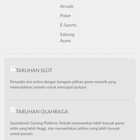
Arcade
Poker
E-Sports
Sabung
Ayam
TARUHAN SLOT
Penyedia slot online dengan beragam pilihan game menarik yang
memudahkan pemain untuk mencapai jackpot
TARUHAN OLAHRAGA
Sportsbook Gaming Platform Terbaik menawarkan lebih banyak game,
odds yang lebih tinggi, dan menyediakan pilihan yang lebih banyak
untuk pemain.