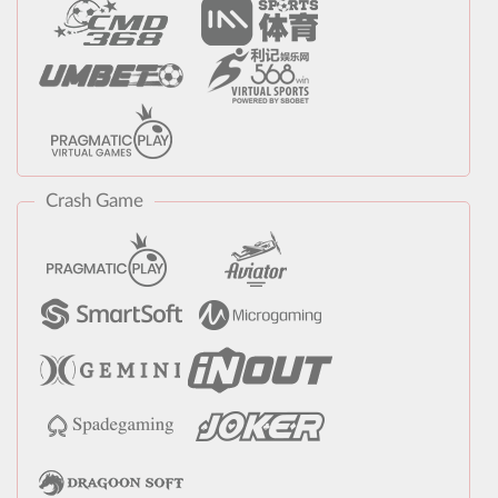
Crash Game