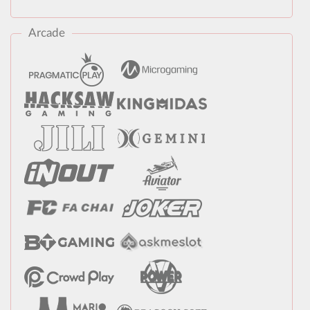
Arcade