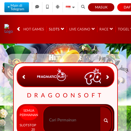
Main di
MASUK
DAF
Telegram
IDR
12,731,354,
HOT GAMES
SLOTS
LIVE CASINO
RACE
TOGEL
DRAGOONSOFT
SEMUA
PERMAINAN
SLOTS
TOP
20