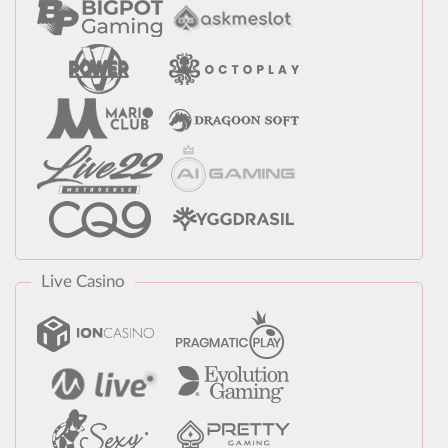
Live Casino