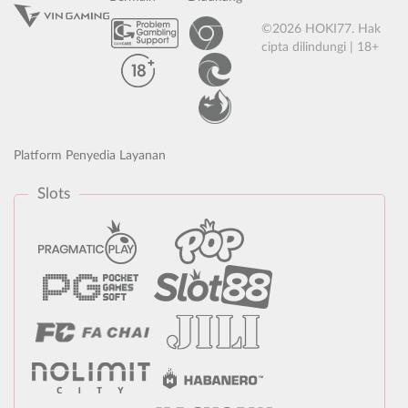
©2026 HOKI77. Hak
cipta dilindungi | 18+
Platform Penyedia Layanan
Slots