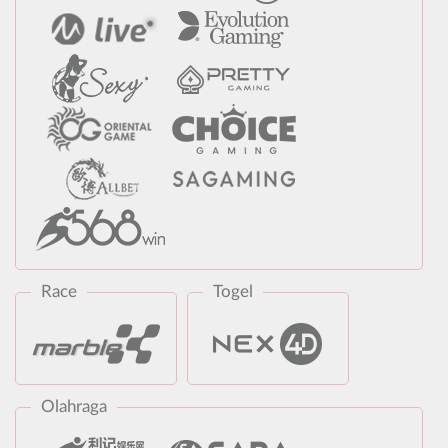
Race
Togel
Olahraga