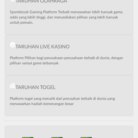
TARUHAN OLAHRAGA
Sportsbook Gaming Platform Terbaik menawarkan lebih banyak game,
odds yang lebih tinggi, dan menyediakan pilihan yang lebih banyak
untuk pemain.
TARUHAN LIVE KASINO
Platform Pilihan bagi perusahaan-perusahaan terbaik di dunia, dengan
pilihan variasi game terbanyak
TARUHAN TOGEL
Platform togel yang menarik dari perusahan terbaik di dunia yang
menawarkan hadiah kemenangan besar