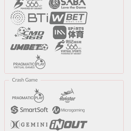
Crash Game