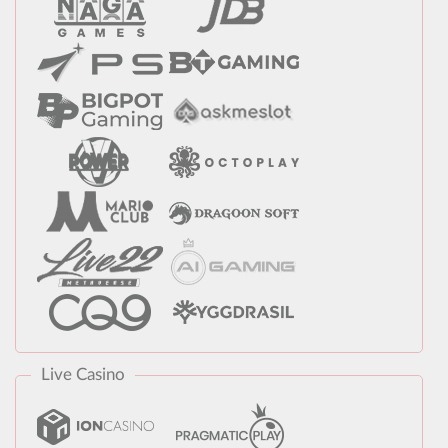
Live Casino