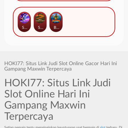
Spaceman
Slot88 High Flyer
Big Bass Crash
HOKI77: Situs Link Judi Slot Online Gacor Hari Ini
Gampang Maxwin Terpercaya
HOKI77: Situs Link Judi
Slot Online Hari Ini
Gampang Maxwin
Terpercaya
Setiap pemain tentu menginginkan keuntungan saat bermain di
slot
terbaru. Di