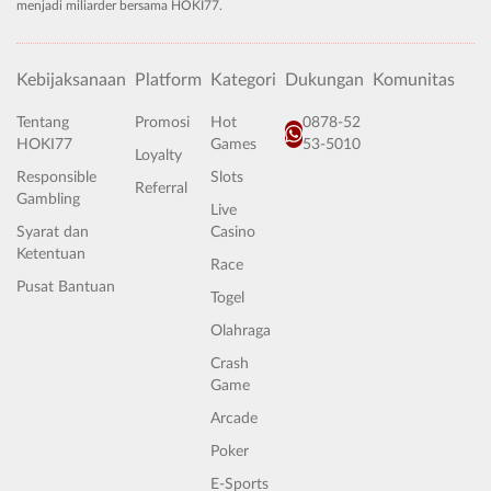
menjadi miliarder bersama HOKI77.
Kebijaksanaan
Platform
Kategori
Dukungan
Komunitas
Tentang
Promosi
Hot
0878-52
HOKI77
Games
53-5010
Loyalty
Responsible
Slots
Referral
Gambling
Live
Syarat dan
Casino
Ketentuan
Race
Pusat Bantuan
Togel
Olahraga
Crash
Game
Arcade
Poker
E-Sports