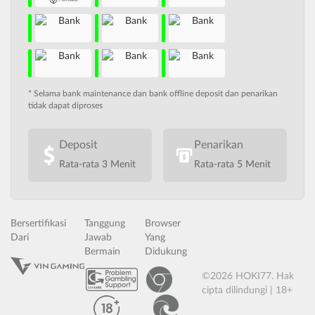
* Selama bank maintenance dan bank offline deposit dan penarikan
tidak dapat diproses
Deposit
Penarikan
Rata-rata 3 Menit
Rata-rata 5 Menit
Bersertifikasi
Tanggung
Browser
Dari
Jawab
Yang
Bermain
Didukung
©2026 HOKI77. Hak
cipta dilindungi | 18+