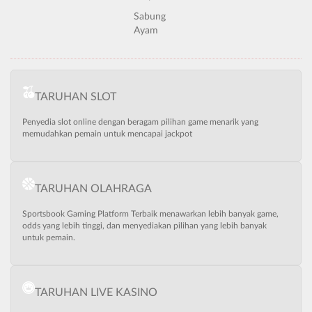
Sabung
Ayam
TARUHAN SLOT
Penyedia slot online dengan beragam pilihan game menarik yang
memudahkan pemain untuk mencapai jackpot
TARUHAN OLAHRAGA
Sportsbook Gaming Platform Terbaik menawarkan lebih banyak game,
odds yang lebih tinggi, dan menyediakan pilihan yang lebih banyak
untuk pemain.
TARUHAN LIVE KASINO